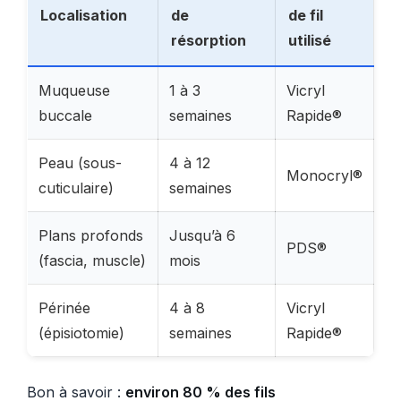
Localisation
de
de fil
résorption
utilisé
Muqueuse
1 à 3
Vicryl
buccale
semaines
Rapide®
Peau (sous-
4 à 12
Monocryl®
cuticulaire)
semaines
Plans profonds
Jusqu’à 6
PDS®
(fascia, muscle)
mois
Périnée
4 à 8
Vicryl
(épisiotomie)
semaines
Rapide®
Bon à savoir :
environ 80 % des fils