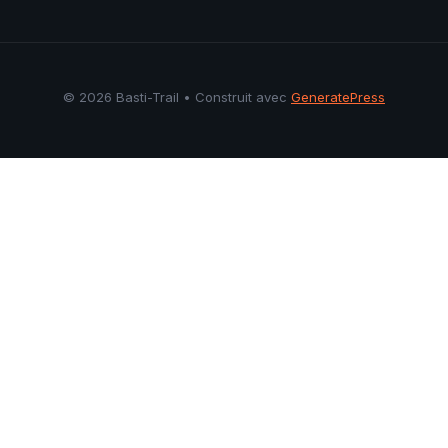
© 2026 Basti-Trail
• Construit avec
GeneratePress