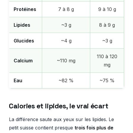
Protéines
7 à 8 g
9 à 10 g
Lipides
~3 g
8 à 9 g
Glucides
~4 g
~3 g
110 à 120
Calcium
~110 mg
mg
Eau
~82 %
~75 %
Calories et lipides, le vrai écart
La différence saute aux yeux sur les lipides. Le
petit suisse contient presque
trois fois plus de