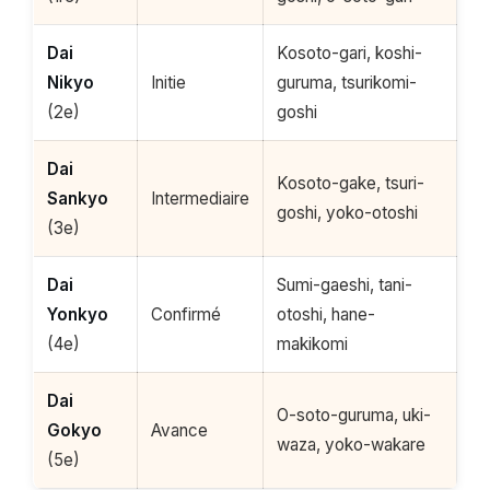
Dai
Kosoto-gari, koshi-
Nikyo
Initie
guruma, tsurikomi-
(2e)
goshi
Dai
Kosoto-gake, tsuri-
Sankyo
Intermediaire
goshi, yoko-otoshi
(3e)
Dai
Sumi-gaeshi, tani-
Yonkyo
Confirmé
otoshi, hane-
(4e)
makikomi
Dai
O-soto-guruma, uki-
Gokyo
Avance
waza, yoko-wakare
(5e)