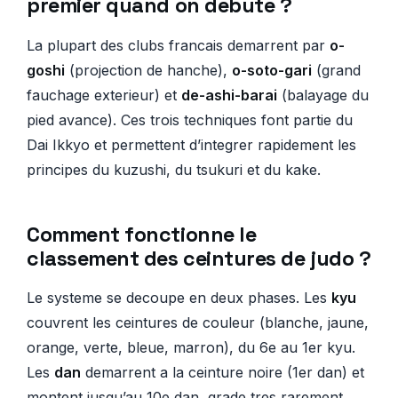
premier quand on debute ?
La plupart des clubs francais demarrent par
o-
goshi
(projection de hanche),
o-soto-gari
(grand
fauchage exterieur) et
de-ashi-barai
(balayage du
pied avance). Ces trois techniques font partie du
Dai Ikkyo et permettent d’integrer rapidement les
principes du kuzushi, du tsukuri et du kake.
Comment fonctionne le
classement des ceintures de judo ?
Le systeme se decoupe en deux phases. Les
kyu
couvrent les ceintures de couleur (blanche, jaune,
orange, verte, bleue, marron), du 6e au 1er kyu.
Les
dan
demarrent a la ceinture noire (1er dan) et
montent jusqu’au 10e dan, grade tres rarement