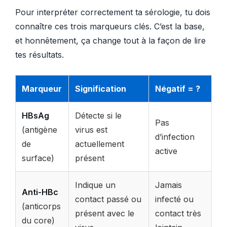
Pour interpréter correctement ta sérologie, tu dois
connaître ces trois marqueurs clés. C’est la base,
et honnêtement, ça change tout à la façon de lire
tes résultats.
Marqueur
Signification
Négatif = ?
HBsAg
Détecte si le
Pas
(antigène
virus est
d’infection
de
actuellement
active
surface)
présent
Indique un
Jamais
Anti-HBc
contact passé ou
infecté ou
(anticorps
présent avec le
contact très
du core)