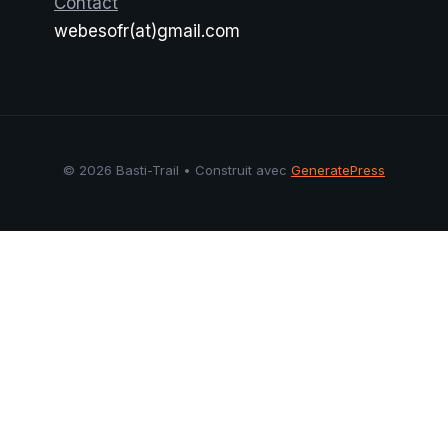
Contact
webesofr(at)gmail.com
© 2026 Basti-Trail
• Construit avec
GeneratePress