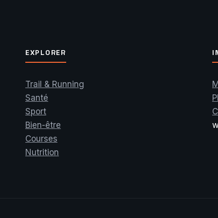
EXPLORER
I
Trail & Running
M
Santé
P
Sport
C
Bien-être
w
Courses
Nutrition