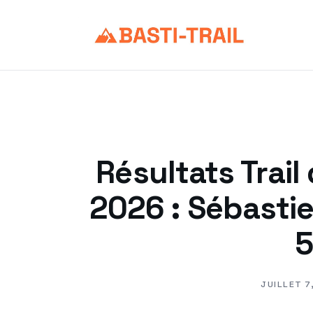
Aller
au
contenu
Résultats Trai
2026 : Sébasti
5
JUILLET 7